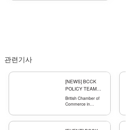
관련기사
[NEWS] BCCK
POLICY TEAM
ATTENDS
British Chamber of
MADEX 2019
Commerce in
Korea..