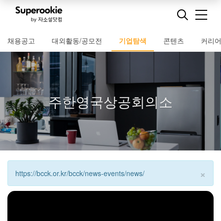
채용공고
대외활동/공모전
기업탐색
콘텐츠
커리
주한영국상공회의소
×
https://bcck.or.kr/bcck/news-events/news/