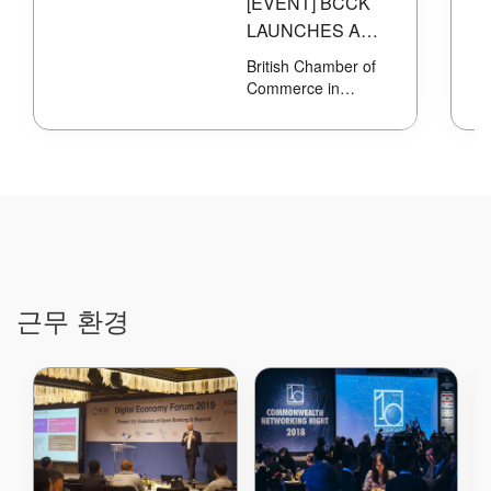
[EVENT] BCCK
LAUNCHES A
FIRESIDE CHAT
British Chamber of
SPEAKER
Commerce in
Korea..
SERIES WITH
FORMER UN
SECRETARY-
GENERAL BAN
KI-MOON
근무 환경