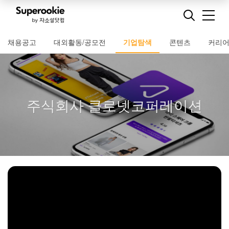
채용공고
대외활동/공모전
기업탐색
콘텐츠
커리
주식회사 클로넷코퍼레이션