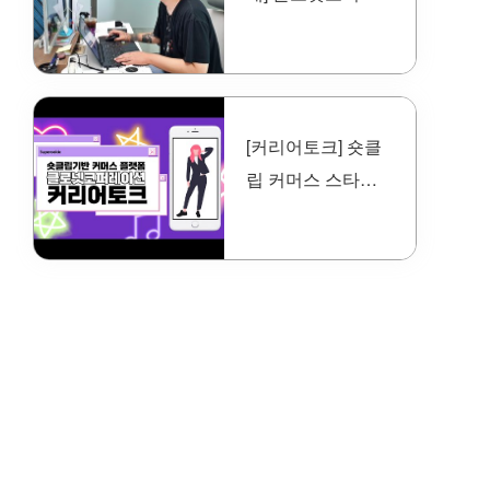
이션을 만나다
[커리어토크] 숏클
립 커머스 스타트
업 클로넷코퍼레
이션을 만나다