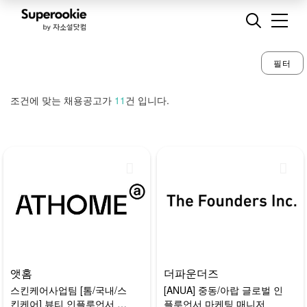
필터
조건에 맞는 채용공고가
11
건 입니다.
앳홈
더파운더즈
스킨케어사업팀 [톰/국내/스
[ANUA] 중동/아랍 글로벌 인
킨케어] 뷰티 인플루언서 마
플루언서 마케팅 매니저