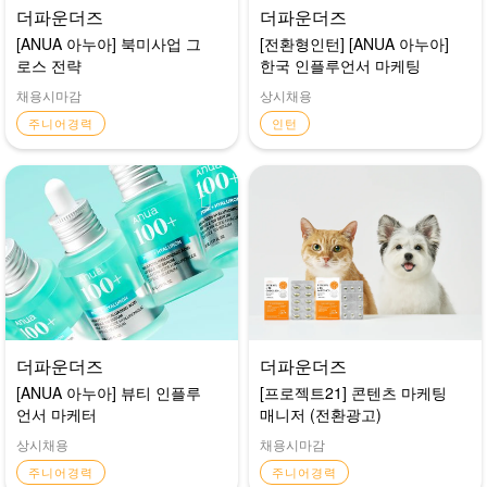
더파운더즈
더파운더즈
[ANUA 아누아] 북미사업 그
[전환형인턴] [ANUA 아누아]
로스 전략
한국 인플루언서 마케팅
채용시마감
상시채용
주니어경력
인턴
더파운더즈
더파운더즈
[ANUA 아누아] 뷰티 인플루
[프로젝트21] 콘텐츠 마케팅
언서 마케터
매니저 (전환광고)
상시채용
채용시마감
주니어경력
주니어경력