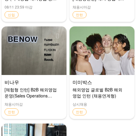
관리)
담당자
08/11 23:59 마감
채용시마감
신입
인턴
비나우
미미박스
[체험형 인턴] B2B 해외영업
해외영업 글로벌 B2B 해외
운영(Sales Operations
영업 인턴 (채용연계형)
Assistant) (6개월~)
채용시마감
상시채용
인턴
인턴