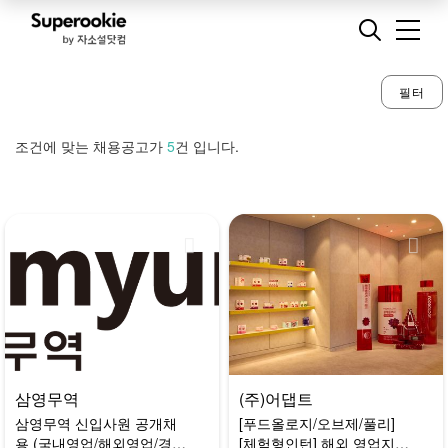
필터
조건에 맞는 채용공고가
5
건 입니다.
삼영무역
(주)어댑트
삼영무역 신입사원 공개채
[푸드올로지/오브제/풀리]
용 (국내영업/해외영업/경영
[체험형인턴] 해외 영업지원