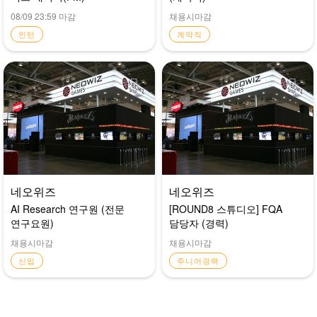
08/09 23:59 마감
채용시마감
인턴
계약직
네오위즈
네오위즈
AI Research 연구원 (전문
[ROUND8 스튜디오] FQA
연구요원)
담당자 (경력)
채용시마감
채용시마감
신입
주니어경력