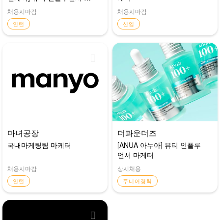
케팅 체험형 인턴
채용시마감
채용시마감
인턴
신입
마녀공장
더파운더즈
국내마케팅팀 마케터
[ANUA 아누아] 뷰티 인플루
언서 마케터
채용시마감
상시채용
인턴
주니어경력