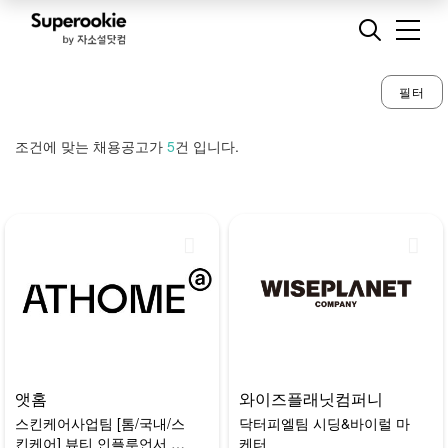
필터
조건에 맞는 채용공고가
5
건 입니다.
앳홈
와이즈플래닛컴퍼니
스킨케어사업팀 [톰/국내/스
닥터피엘팀 시딩&바이럴 마
킨케어] 뷰티 인플루언서 마
케터