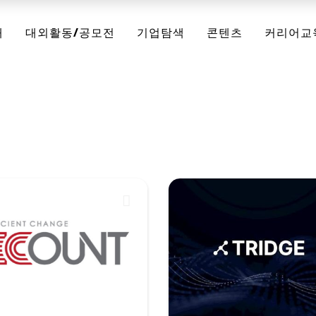
채
대외활동/공모전
기업탐색
콘텐츠
커리어교