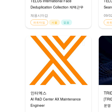
TELUS International Face
TELU
Deduplication Collection 재택근무
Sear
택 파
채용시마감
09/0
파트타임
서울
없음
파
인터엑스
TRI
AI R&D Center AX Maintenance
[TR
Engineer
운영