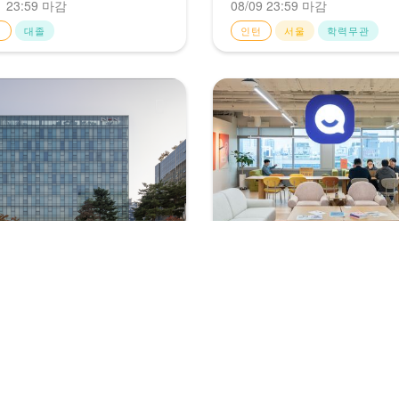
1 23:59 마감
08/09 23:59 마감
턴
대졸
인턴
서울
학력무관
이치엔
채널코퍼레이션
 Enterprise] 인프라 운영 및
SMB팀 [채널톡] SMB Account
어링(SE)
Executive
시마감
상시채용
입
학력무관
주니어경력
서울
학력무