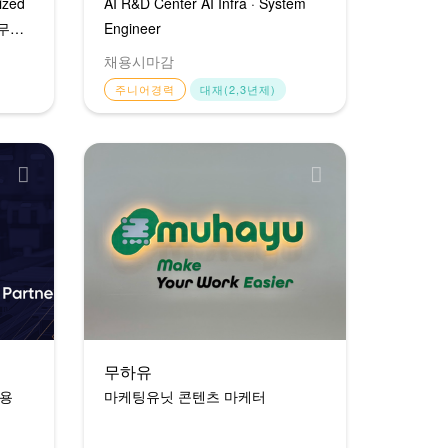
ized
AI R&D Center AI Infra · System
근무
Engineer
채용시마감
주니어경력
대재(2,3년제)
무하유
채용
마케팅유닛 콘텐츠 마케터