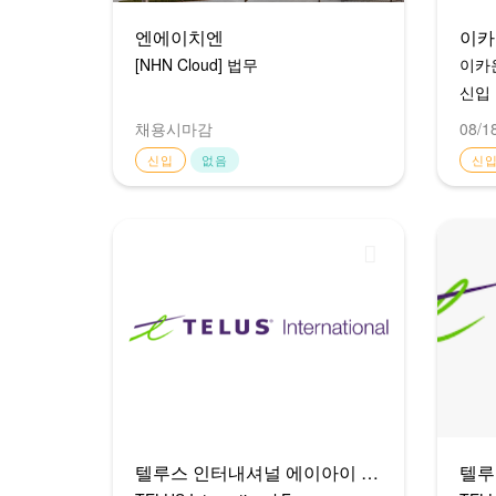
엔에이치엔
이카
[NHN Cloud] 법무
이카운
신입
채용시마감
08/1
신입
없음
신
텔루스 인터내셔널 에이아이 코리아