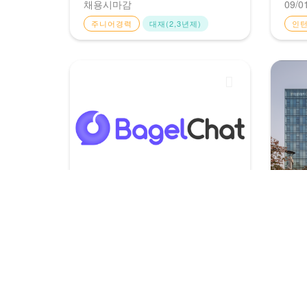
채용시마감
09/0
주니어경력
대재(2,3년제)
인
콘레브
엔에
콘레브 [베이글챗] AI 콘텐츠 마케
[NHN
터 (경력 1년 이상)
엔지니
채용시마감
채용
주니어경력
없음
신