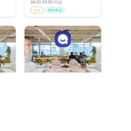
08/23 23:59 마감
인턴
학력무관
채널코퍼레이션
Sales팀 [채널톡] Sales Operation
Specialist
상시채용
관
주니어경력
서울
학력무관