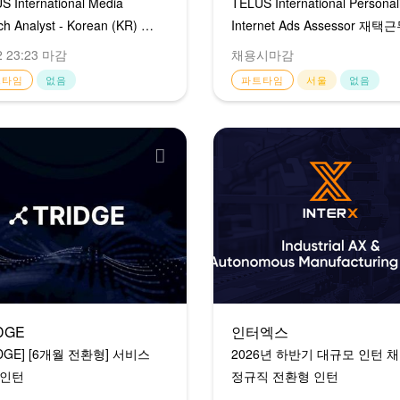
S International Media
TELUS International Personal
ch Analyst - Korean (KR) 재
Internet Ads Assessor 재택
트타임 (직장병행 가능)
(시간당/15달러)
2 23:23 마감
채용시마감
트타임
없음
파트타임
서울
없음
DGE
인터엑스
IDGE] [6개월 전환형] 서비스
2026년 하반기 대규모 인턴 
 인턴
정규직 전환형 인턴