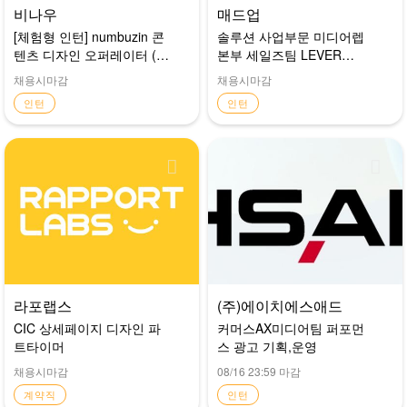
비나우
매드업
[체험형 인턴] numbuzin 콘
솔루션 사업부문 미디어렙
텐츠 디자인 오퍼레이터 (3
본부 세일즈팀 LEVER
개월~)
Xpert(B2B SaaS) 세일즈 매
채용시마감
채용시마감
니저 (전환형 인턴)
인턴
인턴
라포랩스
(주)에이치에스애드
CIC 상세페이지 디자인 파
커머스AX미디어팀 퍼포먼
트타이머
스 광고 기획,운영
채용시마감
08/16 23:59 마감
계약직
인턴