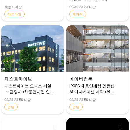
채용시마감
09/30 23:23 마감
파트타임
계약직
패스트파이브
네이버웹툰
패스트파이브 오피스 세일
[2026 채용연계형 인턴십]
즈 담당자 (채용연계형 인
AI 애니메이션 제작 (AI
턴)
animator) AI 애니메이션 제
08/23 23:59 마감
08/23 23:59 마감
작
인턴
인턴