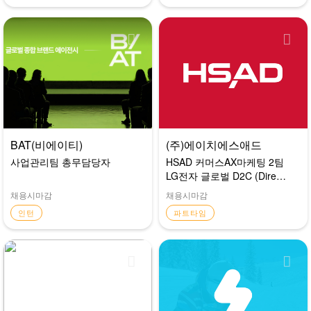
BAT(비에이티)
(주)에이치에스애드
사업관리팀 총무담당자
HSAD 커머스AX마케팅 2팀
LG전자 글로벌 D2C (Direct
to Consumer) 활성화 업무
채용시마감
채용시마감
지원
인턴
파트타임