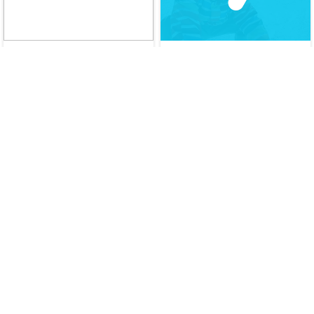
패스트뷰
스노우(SNOW)
[경영관리실] 총무 담당자
AI 캐릭터 서비스 UI/UX 디
(인턴) 총무 담당자 (인턴)
자인 체험형 인턴 모집
채용시마감
08/12 23:59 마감
인턴
인턴
에코마케팅
마녀공장
마케팅 팀 앱 마케터
상품기획팀 상품기획