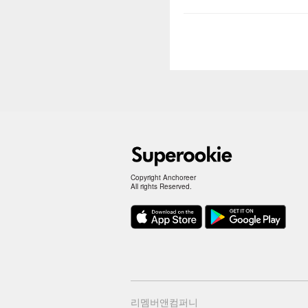
Copyright Anchoreer
All rights Reserved.
리멤버앤컴퍼니