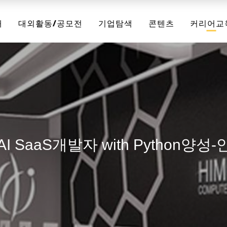
채
대외활동/공모전
기업탐색
콘텐츠
커리어교
AI SaaS개발자 with Python양성