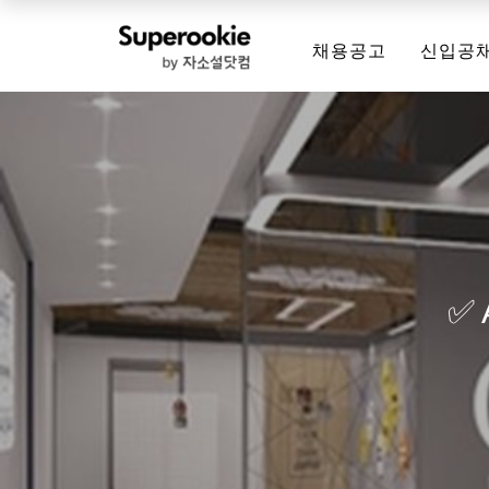
채용공고
신입공
✅ 