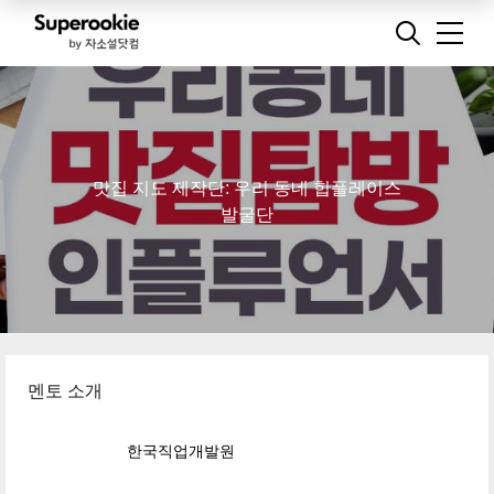
맛집 지도 제작단: 우리 동네 힙플레이스
발굴단
멘토 소개
한국직업개발원