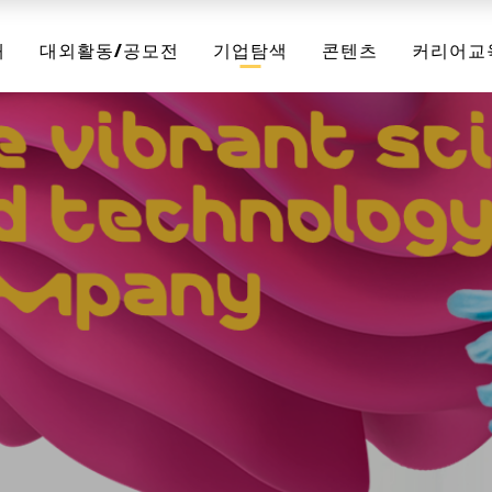
채
대외활동/공모전
기업탐색
콘텐츠
커리어교