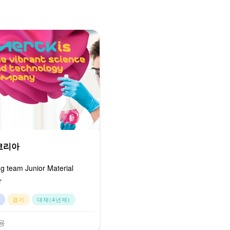
코리아
g team Junior Material
r
경기
대재(4년제)
용