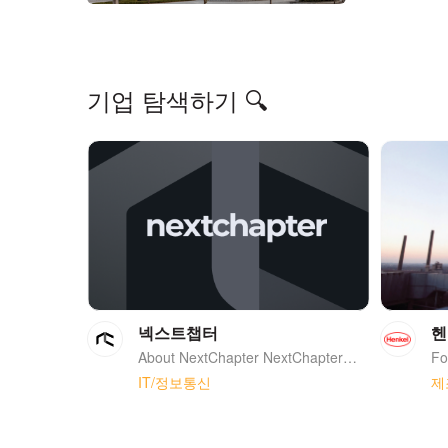
기업 탐색하기 🔍
넥스트챕터
헨
About NextChapter NextChapter는 2021년 4월 “차세대 글로벌 소비재 브랜드 컴퍼니(Next-generation Global Consumer Brand)“를 Vision으로 설립되었습니다. Seed 및 Series A 라운드에서 총 275억 원의 투자 유치에 성공하였고, 현재 CPG, Living, Beauty & Personal Care 등 핵심 소비재 영역에서 15개 브랜드를 운영하고 있습니다. 출범 첫 해 연 매출 700만 원에 불과했던 회사는 매년 고속 성장을 지속해 왔으며, 2026년 연매출 750억원 달성을 목표로 하고 있습니다. 우리는 명확한 시장의 틈(gap)이 존재하는 소비재 카테고리에서 기회를 발굴하고, 브랜드·제품·운영 전반에 걸친 체계적이고 인사이트 기반의 실행을 통해 제품의 잠재 가치를 실현합니다. 빠르게 성장하는 시장뿐만 아니라 이미 성숙한 시장까지, 구조적인 틈이 존재하고 더 나은 실행을 통해 의미 있는 소비자 가치를 만들 수 있는 영역을 지속적으로 탐색합니다. 많은 경우 이러한 시장은 기존 레거시 플레이어들에 의해 형성되어 있으며, 변화하는 소비자 기대에 비해 혁신이나 브랜드 기준이 충분히 발전하지 못한 상태입니다. 우리는 이러한 기회에 대해 기존 브랜드를 인수해 확장하거나, 새로운 브랜드를 직접 론칭하는 방식으로 진입합니다. 기회 발굴에서 실행, 그리고 스케일업까지 이어지는 실행 역량은 우리의 핵심 차별점입니다. 우리는 제품 개발, 그로스 마케팅, 디지털 중심 유통 채널 전반에 걸친 운영 역량을 기반으로, 기회를 빠르게 실행으로 옮기고 스케일업까지 연결하는 조직을 만들어 왔습니다. 인수는 우리가 활용할 수 있는 하나의 수단이지만, 궁극적으로 지속 가능한 가치를 만들어내는 것은 체계적인 운영 실행력이며, 이러한 믿음 하에 운영 역량을 지속적으로 고도화해 나아가고 있습니다. 우리는 Everlasting Brands는 압도적으로 좋은 제품 위에서만 만들어진다고 믿습니다. 제품 완성도에는 타협하지 않으며, 단기적인 매각을 목표로 하기보다는 장기적으로 소유하고 운영할 수 있는 브랜드를 만들어갑니다. NextChapter는 AI 기반 커머스 운영 인프라를 자체적으로 구축하고 있습니다. 이 기술적 기반을 바탕으로, 향후에는 극단적으로 자동화된 오퍼레이션 구조를 만들어 보다 빠르고 정교한 의사결정이 가능한 운영 시스템을 완성해 나갈 계획입니다. 우리는 ‘타협하지 않는 채용’을 원칙으로 삼으며, 전사적인 인사 정책의 중심에 Nexter Leadership Principles 를 두고 있습니다. 사람의 성장이 곧 브랜드의 성장으로 이어진다는 믿음 아래, 좋은 팀을 만드는 것에 전념하고 있습니다.
IT/정보통신
제