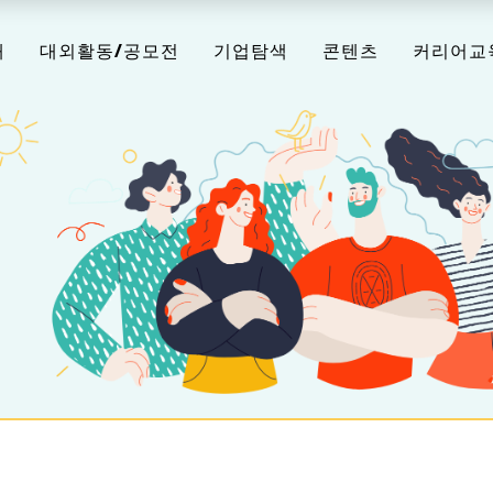
채
대외활동/공모전
기업탐색
콘텐츠
커리어교