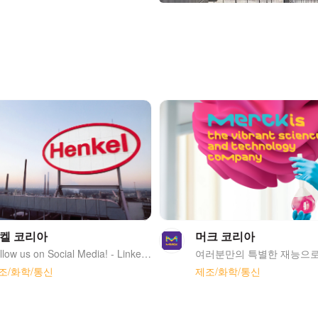
켈 코리아
머크 코리아
Follow us on Social Media! - LinkedIn: https://www.linkedin.com/company/henkel/ - Instagram: https://www.instagram.com/henkeltalent/ - Facebook: https://www.facebook.com/henkelcareers/ - YouTube: https://www.youtube.com/user/Henkel
조/화학/통신
제조/화학/통신