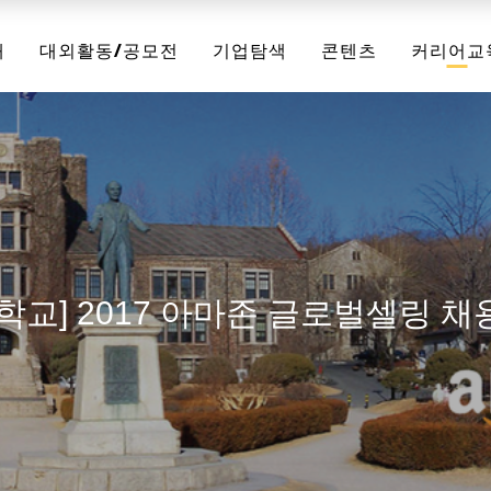
채
대외활동/공모전
기업탐색
콘텐츠
커리어교
학교] 2017 아마존 글로벌셀링 