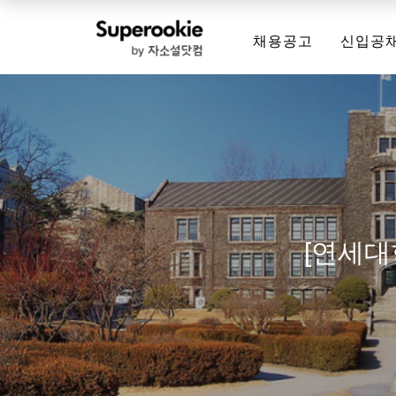
채용공고
신입공
[연세대