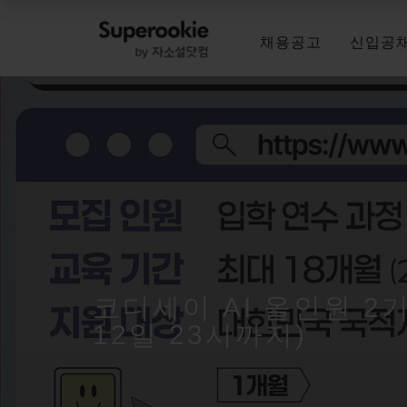
채용공고
신입공
코디세이 AI 올인원 2
12일 23시까지)