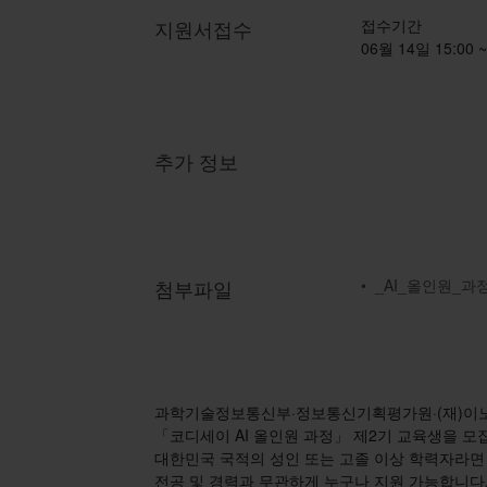
지원서접수
접수기간
06월 14일 15:00 ~
추가 정보
첨부파일
• _AI_올인원_과
과학기술정보통신부·정보통신기획평가원·(재)
「코디세이 AI 올인원 과정」 제2기 교육생을 모
대한민국 국적의 성인 또는 고졸 이상 학력자라면
전공 및 경력과 무관하게 누구나 지원 가능합니다