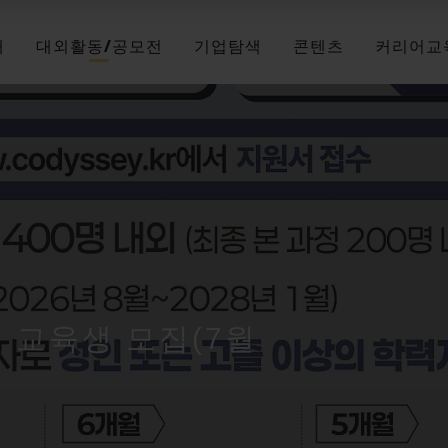
채
대외활동/공모전
기업탐색
콘텐츠
커리어교
기 교육생 모집(7월