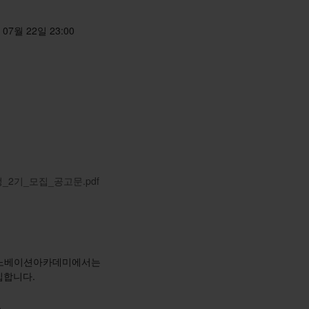
 07월 22일 23:00
정_2기_모집_공고문.pdf
이노베이션아카데미에서는
집합니다.
.