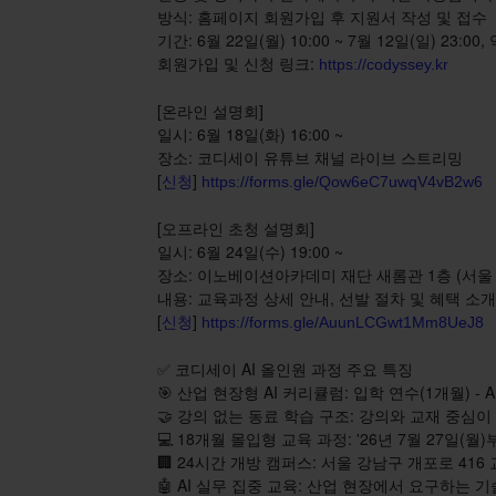
방식: 홈페이지 회원가입 후 지원서 작성 및 접수
기간: 6월 22일(월) 10:00 ~ 7월 12일(일) 23:00,
회원가입 및 신청 링크:
https://codyssey.kr
[온라인 설명회]
일시: 6월 18일(화) 16:00 ~
장소: 코디세이 유튜브 채널 라이브 스트리밍
[
]
신청
https://forms.gle/Qow6eC7uwqV4vB2w6
[오프라인 초청 설명회]
일시: 6월 24일(수) 19:00 ~
장소: 이노베이션아카데미 재단 새롬관 1층 (서울 
내용: 교육과정 상세 안내, 선발 절차 및 혜택 소개,
[
]
신청
https://forms.gle/AuunLCGwt1Mm8UeJ8
✅ 코디세이 AI 올인원 과정 주요 특징
🎯 산업 현장형 AI 커리큘럼: 입학 연수(1개월) - A
🤝 강의 없는 동료 학습 구조: 강의와 교재 중심
💻 18개월 몰입형 교육 과정: '26년 7월 27일(월
🏢 24시간 개방 캠퍼스: 서울 강남구 개포로 41
🤖 AI 실무 집중 교육: 산업 현장에서 요구하는