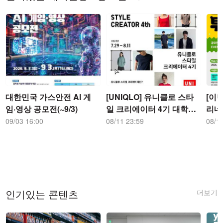
대한민국 가스안전 AI 게
[UNIQLO] 유니클로 스타
[이벤
임·영상 공모전(~9/3)
일 크리에이터 4기 대학생
리네
대외활동 공모전
이름
09/03 16:00
08/11 23:59
08/1
공개투
더보기
인기있는 콘텐츠