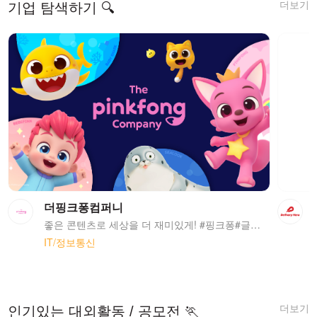
더보기
기업 탐색하기 🔍
더핑크퐁컴퍼니
좋은 콘텐츠로 세상을 더 재미있게! #핑크퐁#글로벌#콘텐츠#플랫폼
IT/정보통신
더보기
인기있는 대외활동 / 공모전 🏃