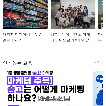
패키지 디자이너는 무슨
해피문데이 콘텐츠 마케
마쉬코
일을 할까?
터 인턴으로의 6개월 근무
용 Vi
를 마치며
더보기
인기있는 교육