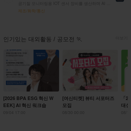
공기질 모니터링용 IOT 센서 장비를 생산하며 AI 소프트웨어로 공기질을 분석, 제공 합니다
제조/화학/통신
더보기
인기있는 대외활동 / 공모전 🏃
[2026 BPA ESG 혁신 W
[여신티켓] 뷰티 서포터즈
「2
EEK] AI 혁신 워크숍
모집
대상
09/04 17:00
08/30 00:00
08/1