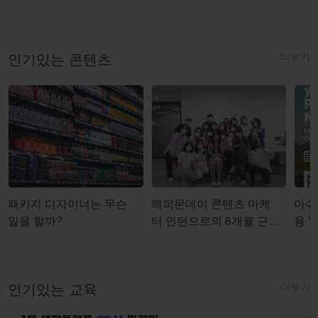
더보기
인기있는 콘텐츠
패키지 디자이너는 무슨
해피문데이 콘텐츠 마케
마쉬코
일을 할까?
터 인턴으로의 6개월 근무
용 Vi
를 마치며
더보기
인기있는 교육