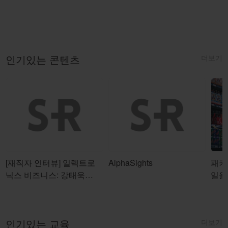
더보기
인기있는 콘텐츠
[재직자 인터뷰] 일렉트로
AlphaSights
패키
닉스 비즈니스: 강태욱님
일을
& 정님기님
더보기
인기있는 교육