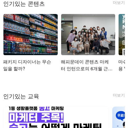
더보기
인기있는 콘텐츠
패키지 디자이너는 무슨
해피문데이 콘텐츠 마케
마쉬코
일을 할까?
터 인턴으로의 6개월 근무
용 Vi
를 마치며
더보기
인기있는 교육