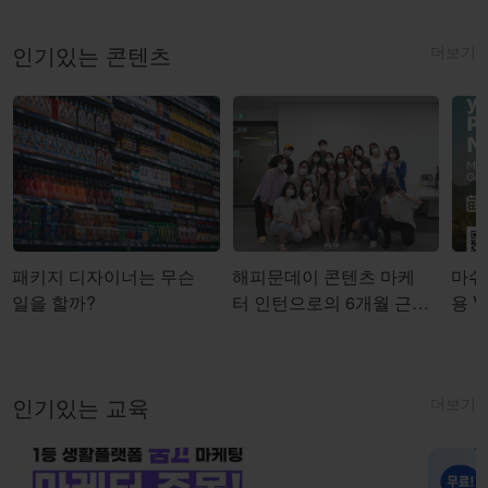
더보기
인기있는 콘텐츠
패키지 디자이너는 무슨
해피문데이 콘텐츠 마케
마쉬코
일을 할까?
터 인턴으로의 6개월 근무
용 Vi
를 마치며
더보기
인기있는 교육