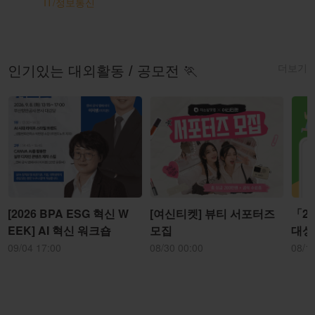
IT/정보통신
더보기
인기있는 대외활동 / 공모전 🏃
[2026 BPA ESG 혁신 W
[여신티켓] 뷰티 서포터즈
「2
EEK] AI 혁신 워크숍
모집
대상
09/04 17:00
08/30 00:00
08/1