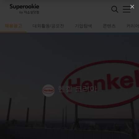
×
채용공고
대외활동/공모전
기업탐색
콘텐츠
커리
헨켈 코리아