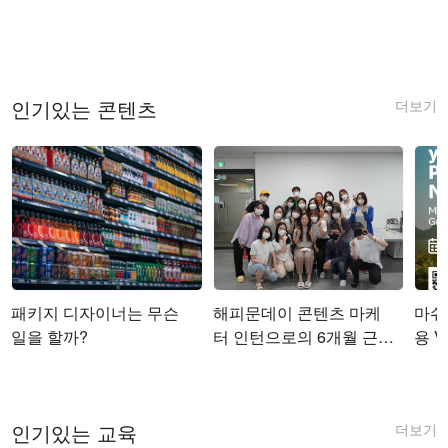
더보기
인기있는 콘텐츠
패키지 디자이너는 무슨
해피문데이 콘텐츠 마케
마쉬코
일을 할까?
터 인턴으로의 6개월 근무
용 Vi
를 마치며
더보기
인기있는 교육