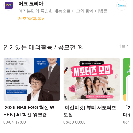
머크 코리아
여러분만의 특별한 재능으로 머크와 함께 마법을 펼쳐보세요! 커리어 여정을 계속해서 탐험하고, 발견하고, 도전할 준비가 되셨나요? 커리어에 대한 열정으로 가득한 여러분처럼, 머크도 거대한 포부로 가득하답니다! 머크의 전 세계에 있는 구성원들은 과학 기술의 혁신으로 헬스케어, 생명과학, 그리고 전자소재 부문에서 사람들의 삶을 풍요롭게 만들고 있습니다. 머크의 구성원들은 한마음이 되어 고객, 환자, 인류, 더 나아가 지구의 지속 가능함을 위해 힘쓰고 있습니다. 그것이 바로 머크가 호기심 가득한 인재를 원하는 이유랍니다, 호기심은 모든 것을 상상할 수 있게 만드는 원동력이니까요. 머크는 1668년 독일의 약국에서부터 시작하였으며, 화학 사업까지 확대하면서 현재 제약, 생명과학, 전자소재 세 비즈니스 포트폴리오를 보유하고 있습니다. 현재에는 연 매출 약 30조원 (2022년 기준)을 기록하는 세계적인 대기업이 되었으며, 약 6만 4천명의 직원들이 66개국에서 각자의 역할을 수행하여 과학 기술 발전을 위해 노력하고 있습니다. 1989년에 설립되어 올해로 34주년을 맞이하게 된 머크 코리아는 서울 강남구 테헤란로에 위치한 본사를 두고 있습니다. 이를 비롯해 13개의 연구소 및 공장에서 약 1,700명의 직원분들과 함께 성장하고 있습니다. 특히 바이오, 디스플레이, 그리고 반도체 강국인 우리나라에서 머크 코리아는 생명과학과 전자소재 비즈니스의 핵심 허브의 역할을 맡고 있습니다.
제조/화학/통신
더보기
인기있는 대외활동 / 공모전 🏃
[2026 BPA ESG 혁신 W
[여신티켓] 뷰티 서포터즈
「2
EEK] AI 혁신 워크숍
모집
대상
09/04 17:00
08/30 00:00
08/1