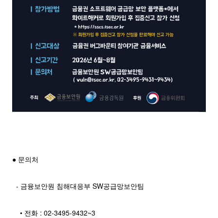
● 문의처
- 금융보안원 침해대응부 SW공급망보안팀
• 전화 : 02-3495-9432~3