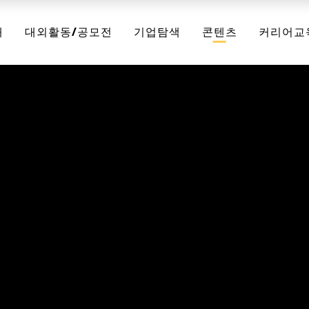
채
대외활동/공모전
기업탐색
콘텐츠
커리어교