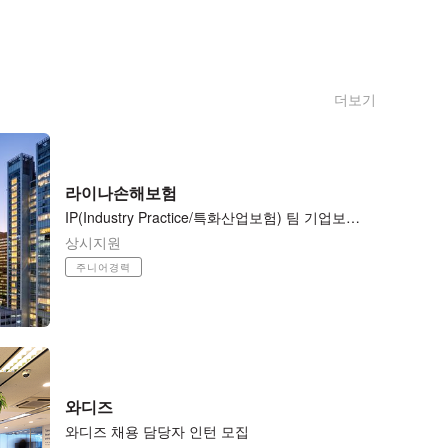
더보기
라이나손해보험
​IP(Industry ​Practice/특화산업보험) 팀 기업보험 언더라이터 / Casualty Underwriter (사원-과장)
상시지원
주니어경력
와디즈
와디즈 채용 담당자 인턴 모집