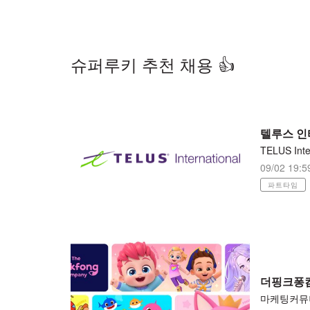
슈퍼루키 추천 채용 👍
텔루스 인
09/02 19:5
파트타임
더핑크퐁