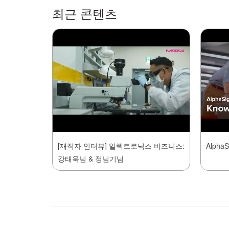
최근 콘텐츠
[재직자 인터뷰] 일렉트로닉스 비즈니스:
AlphaS
강태욱님 & 정님기님