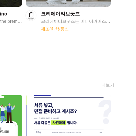
sino
크리에이티브굿즈
Solaire Resort & Casino, the premiere integrated destination resort in Manila's Entertainment City. A 5-time recipient of the prestigious 5-Star Award from Forbes Travel Guide. Solaire currently operates two distinctive towers, the Bay Tower and the Sky Tower with 800 opulent rooms, suites and bay side villas. Solaire has 15 extensive dining options, bars and lounges. The property’s two-level gaming space features the latest electronic table games and slot machines. State-of the art lyric theatre that showcases the world's most popular concerts and musicals.
크리에이티브굿즈는 미디어커머스 기업입니다. 현재 남성 짐웨어 브랜드 '유피라운지'와 여성 애슬레져 브랜드 '딕시'를 운영 하고 있습니다.
제조/화학/통신
더보기