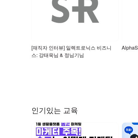
[재직자 인터뷰] 일렉트로닉스 비즈니
AlphaS
스: 강태욱님 & 정님기님
인기있는 교육