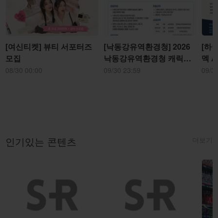
[여신티켓] 뷰티 서포터즈
[낙동강유역환경청] 2026
[하이
모집
낙동강유역환경청 캐릭터
멕 
디자인 공모전 공모전
전
08/30 00:00
09/30 23:59
09/3
더보기
인기있는 콘텐츠