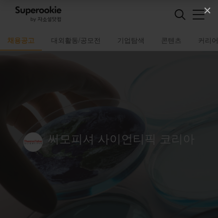
×
채용공고
대외활동/공모전
기업탐색
콘텐츠
커리
써모피셔 사이언티픽 코리아