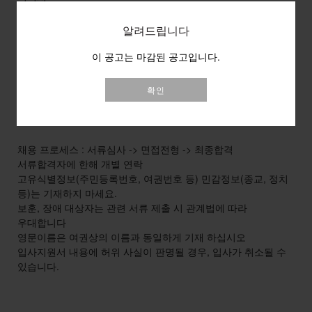
국문, 영문
알려드립니다
이 공고는 마감된 공고입니다.
추가 정보
확인
기타정보
[기타사항]
채용 프로세스 : 서류심사 -> 면접전형 -> 최종합격
서류합격자에 한해 개별 연락
고유식별정보(주민등록번호, 여권번호 등) 민감정보(종교, 정치
등)는 기재하지 마세요.
보훈, 장애 대상자는 관련 서류 제출 시 관계법에 따라
우대합니다
영문이름은 여권상의 이름과 동일하게 기재 하십시오
입사지원서 내용에 허위 사실이 판명될 경우, 입사가 취소될 수
있습니다.