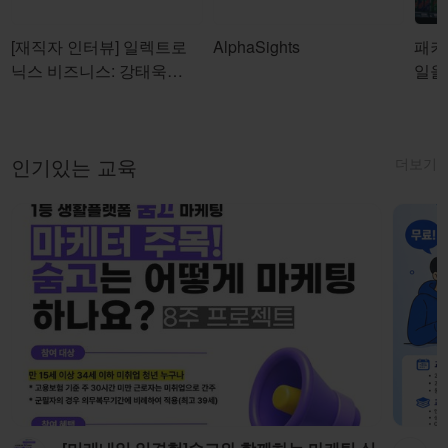
[재직자 인터뷰] 일렉트로
AlphaSights
패키
닉스 비즈니스: 강태욱님
일을
& 정님기님
더보기
인기있는 교육