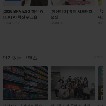
[2026 BPA ESG 혁신 W
[여신티켓] 뷰티 서포터즈
「2
EEK] AI 혁신 워크숍
모집
대상
09/04 17:00
08/30 00:00
08/1
더보기
인기있는 콘텐츠
패키지 디자이너는 무슨
해피문데이 콘텐츠 마케
마쉬코