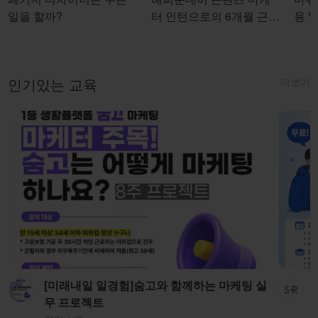
일을 할까?
터 인턴으로의 6개월 근무
용 Vi
를 마치며
더보기
인기있는 교육
[미래내일 일경험]숨고와 함께하는 마케팅 실
무 프로젝트