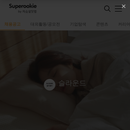
×
채용공고
대외활동/공모전
기업탐색
콘텐츠
커리
슬라운드