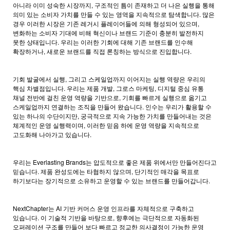
아니라 이미 성숙한 시장까지, 구조적인 틈이 존재하고 더 나은 실행을 통해
의미 있는 소비자 가치를 만들 수 있는 영역을 지속적으로 탐색합니다. 많은
경우 이러한 시장은 기존 레거시 플레이어들에 의해 형성되어 있으며,
변화하는 소비자 기대에 비해 혁신이나 브랜드 기준이 충분히 발전하지
못한 상태입니다. 우리는 이러한 기회에 대해 기존 브랜드를 인수해
확장하거나, 새로운 브랜드를 직접 론칭하는 방식으로 진입합니다.
기회 발굴에서 실행, 그리고 스케일업까지 이어지는 실행 역량은 우리의
핵심 차별점입니다. 우리는 제품 개발, 그로스 마케팅, 디지털 중심 유통
채널 전반에 걸친 운영 역량을 기반으로, 기회를 빠르게 실행으로 옮기고
스케일업까지 연결하는 조직을 만들어 왔습니다. 인수는 우리가 활용할 수
있는 하나의 수단이지만, 궁극적으로 지속 가능한 가치를 만들어내는 것은
체계적인 운영 실행력이며, 이러한 믿음 하에 운영 역량을 지속적으로
고도화해 나아가고 있습니다.
우리는 Everlasting Brands는 압도적으로 좋은 제품 위에서만 만들어진다고
믿습니다. 제품 완성도에는 타협하지 않으며, 단기적인 매각을 목표로
하기보다는 장기적으로 소유하고 운영할 수 있는 브랜드를 만들어갑니다.
NextChapter는 AI 기반 커머스 운영 인프라를 자체적으로 구축하고
있습니다. 이 기술적 기반을 바탕으로, 향후에는 극단적으로 자동화된
오퍼레이션 구조를 만들어 보다 빠르고 정교한 의사결정이 가능한 운영