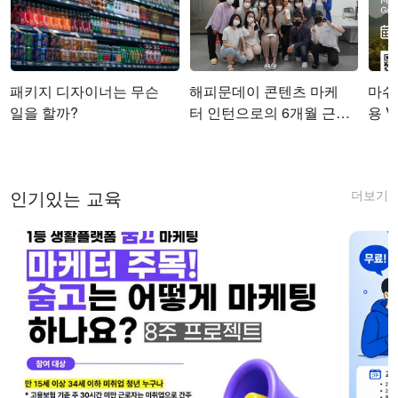
패키지 디자이너는 무슨
해피문데이 콘텐츠 마케
마쉬코
일을 할까?
터 인턴으로의 6개월 근무
용 Vi
를 마치며
더보기
인기있는 교육