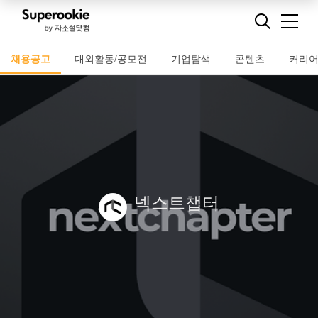
채용공고
대외활동/공모전
기업탐색
콘텐츠
커리
넥스트챕터