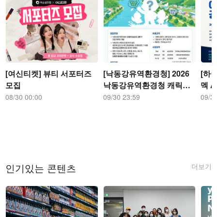
[여신티켓] 뷰티 서포터즈
[낙동강유역환경청] 2026
[하이
모집
낙동강유역환경청 캐릭터
멕 
디자인 공모전 공모전
전
08/30 00:00
09/30 23:59
09/3
더보기
인기있는 콘텐츠