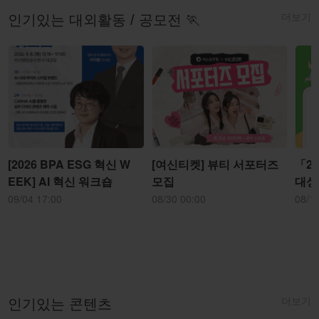
더보기
인기있는 대외활동 / 공모전 🏃
[2026 BPA ESG 혁신 W
[여신티켓] 뷰티 서포터즈
「2
EEK] AI 혁신 워크숍
모집
대상
09/04 17:00
08/30 00:00
08/1
더보기
인기있는 콘텐츠