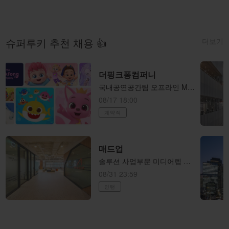
더보기
슈퍼루키 추천 채용 👍
더핑크퐁컴퍼니
국내공연공간팀 오프라인 MD샵 운영 담당자(전시/팝업/행사)
08/17 18:00
계약직
매드업
솔루션 사업부문 미디어렙 본부 세일즈팀 LEVER Xpert(B2B SaaS) 세일즈 매니저 (전환형 인턴)
08/31 23:59
인턴