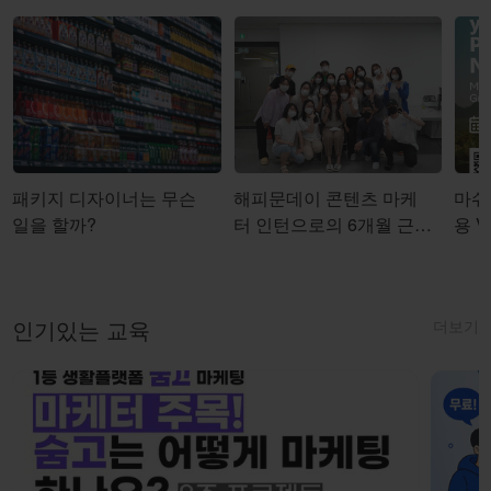
패키지 디자이너는 무슨
해피문데이 콘텐츠 마케
마쉬코
일을 할까?
터 인턴으로의 6개월 근무
용 Vi
를 마치며
더보기
인기있는 교육