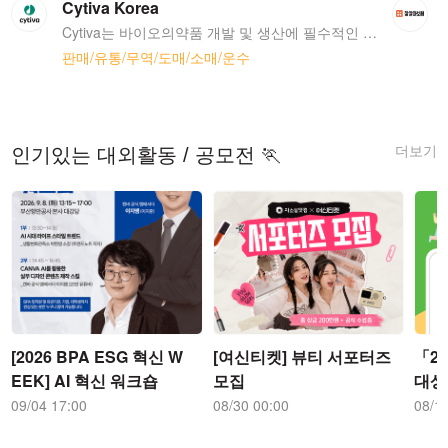
Cytiva Korea
Cytiva는 바이오의약품 개발 및 생산에 필수적인 핵심 기술과 서비스를 제공하는 글로벌 생명과학 선도기업입니다. 우리는 1911년에 스웨덴에서 설립된 Pharmacia의 전통을 계승하고 있으며, 현재 전 세계 40개국에서 8,000여 명의 직원이 혁신적인 치료법 개발을 통해 인류의 건강을 증진시키고자 하는 비전을 향해 노력하고 있습니다. 미국 FDA 승인 바이오의약품 중 75%가 Cytiva의 기술을 바탕으로 개발되었으며, 단백질 정제의 대명사인 ÄKTA와 Amersham, Biacore, HyClone, Whatman, Xcellerex, Xuri 등의 글로벌 No.1 브랜드를 지속적으로 발전시켜 의약품 개발에 중추적인 역할을 담당하고 있습니다. 세계가 주목하는 한국 바이오 시장에서 Cytiva와 함께 성장하실 여러분을 기다립니다.
판매/유통/무역/도매/소매/운수
더보기
인기있는 대외활동 / 공모전 🏃
[2026 BPA ESG 혁신 W
[여신티켓] 뷰티 서포터즈
「2
EEK] AI 혁신 워크숍
모집
대상
09/04 17:00
08/30 00:00
08/1