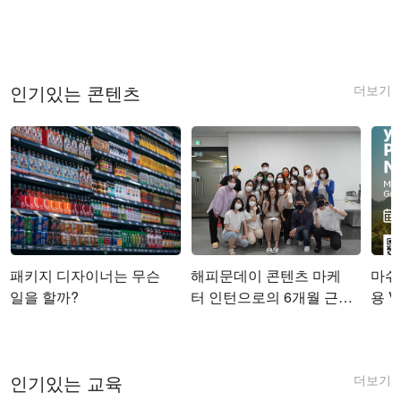
더보기
인기있는 콘텐츠
패키지 디자이너는 무슨
해피문데이 콘텐츠 마케
마쉬코
일을 할까?
터 인턴으로의 6개월 근무
용 Vi
를 마치며
더보기
인기있는 교육