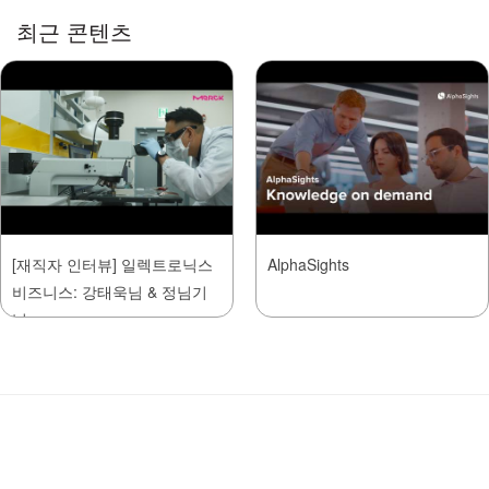
최근 콘텐츠
[재직자 인터뷰] 일렉트로닉스
AlphaSights
비즈니스: 강태욱님 & 정님기
님