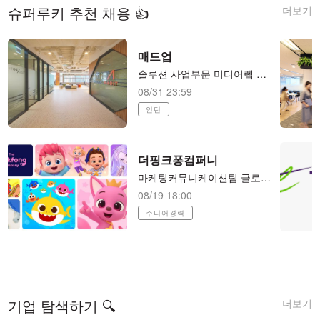
더보기
슈퍼루키 추천 채용 👍
매드업
솔루션 사업부문 미디어렙 본부 세일즈팀 LEVER Xpert(B2B SaaS) 세일즈 매니저 (전환형 인턴)
08/31 23:59
인턴
더핑크퐁컴퍼니
마케팅커뮤니케이션팀 글로벌 커뮤니케이션 매니저(PR)
08/19 18:00
주니어경력
더보기
기업 탐색하기 🔍