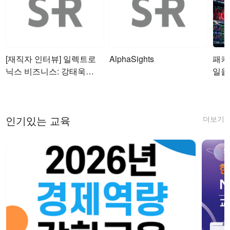
[재직자 인터뷰] 일렉트로
AlphaSights
패키
닉스 비즈니스: 강태욱님
일을
& 정님기님
더보기
인기있는 교육