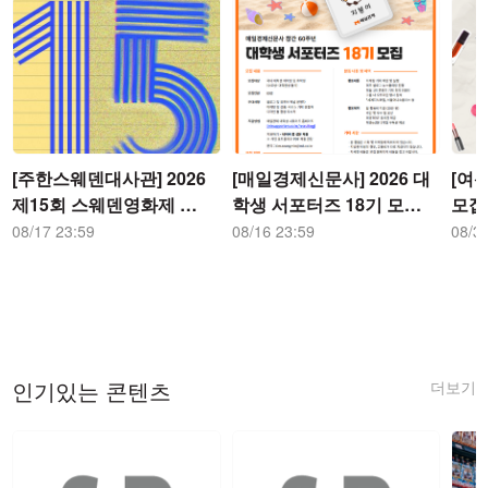
[주한스웨덴대사관] 2026
[매일경제신문사] 2026 대
[여
제15회 스웨덴영화제 청
학생 서포터즈 18기 모집
모집
년 앰버서더 모집 서포터
서포터즈
08/17 23:59
08/16 23:59
08/3
즈
더보기
인기있는 콘텐츠