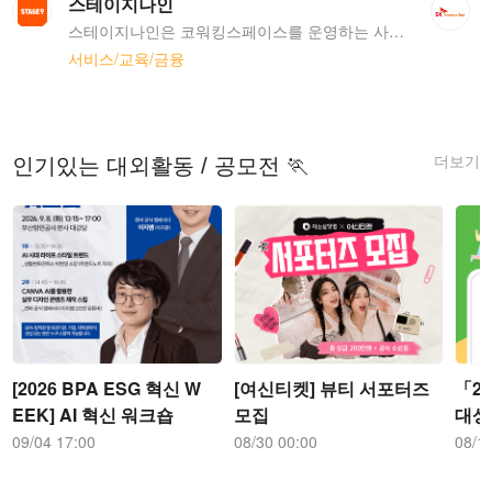
스테이지나인
스테이지나인은 코워킹스페이스를 운영하는 사원수 30명 규모의 중소기업입니다. 본사는 서울 강남구 테헤란로79길 6 (삼성동, 제이에스타워)에 위치하고 있으며 서울, 송도, 광주 등 전국 5개 지점을 운영하고 있습니다.
서비스/교육/금융
더보기
인기있는 대외활동 / 공모전 🏃
[2026 BPA ESG 혁신 W
[여신티켓] 뷰티 서포터즈
「2
EEK] AI 혁신 워크숍
모집
대상
09/04 17:00
08/30 00:00
08/1