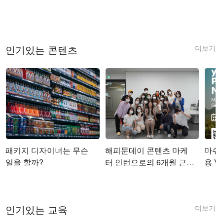
더보기
인기있는 콘텐츠
패키지 디자이너는 무슨
해피문데이 콘텐츠 마케
마쉬코
일을 할까?
터 인턴으로의 6개월 근무
용 Vi
를 마치며
더보기
인기있는 교육