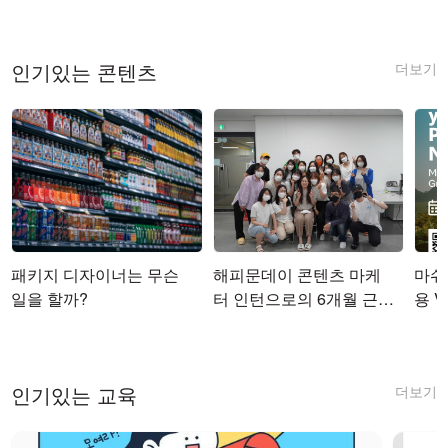
더보기
인기있는 콘텐츠
패키지 디자이너는 무슨
해피문데이 콘텐츠 마케
마쉬코
일을 할까?
터 인턴으로의 6개월 근무
용 Vi
를 마치며
더보기
인기있는 교육