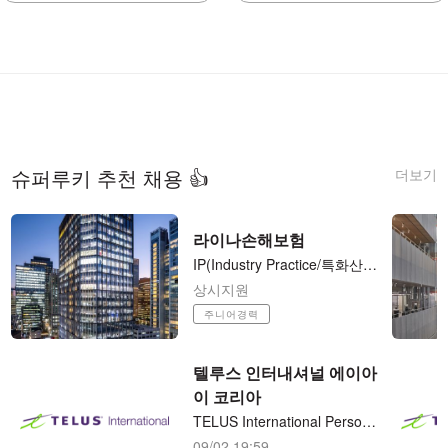
더보기
슈퍼루키 추천 채용 👍
라이나손해보험
​IP(Industry ​Practice/특화산업보험) 팀 기업보험 언더라이터 / Casualty Underwriter (사원-과장)
상시지원
주니어경력
텔루스 인터내셔널 에이아
이 코리아
TELUS International Personalized Internet Ads Assessor 재택근무 (시간당/15달러)
09/02 19:59