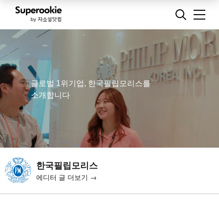
글로벌 1위기업, 한국필립모리스를
소개합니다
한국필립모리스
에디터 글 더보기 →