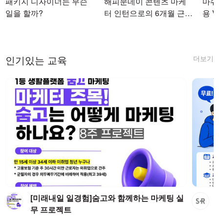
패키지 디자이너는 무슨
해피문데이 콘텐츠 마케
마쉬코
일을 할까?
터 인턴으로의 6개월 근무
용 Vi
를 마치며
더보기
인기있는 교육
[미래내일 일경험]숨고와 함께하는 마케팅 실
무 프로젝트