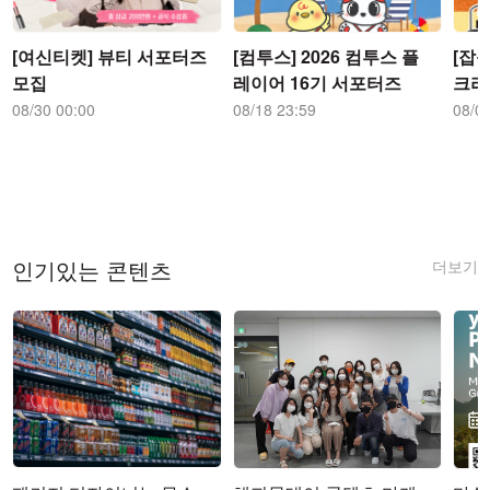
[여신티켓] 뷰티 서포터즈
[컴투스] 2026 컴투스 플
[잡플
모집
레이어 16기 서포터즈
크리
즈
08/30 00:00
08/18 23:59
08/0
더보기
인기있는 콘텐츠