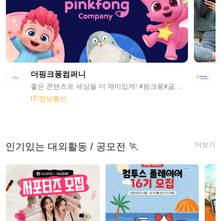
더핑크퐁컴퍼니
좋은 콘텐츠로 세상을 더 재미있게! #핑크퐁#글로벌#콘텐츠#플랫폼
IT/정보통신
더보기
인기있는 대외활동 / 공모전 🏃