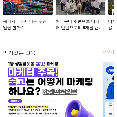
패키지 디자이너는 무슨
해피문데이 콘텐츠 마케
마쉬코
일을 할까?
터 인턴으로의 6개월 근무
용 Vi
를 마치며
더보기
인기있는 교육