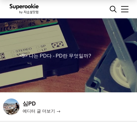
<9> 나는 PD다 - PD란 무엇일까?
심PD
에디터 글 더보기 →