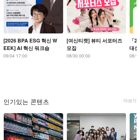
[2026 BPA ESG 혁신 W
[여신티켓] 뷰티 서포터즈
「2
EEK] AI 혁신 워크숍
모집
대상
09/04 17:00
08/30 00:00
08/1
더보기
인기있는 콘텐츠