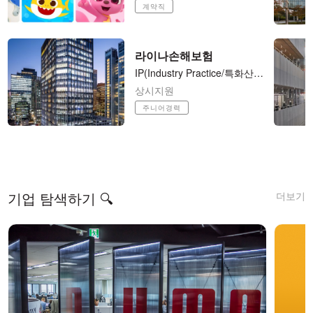
계약직
라이나손해보험
​IP(Industry ​Practice/특화산업보험) 팀 기업보험 언더라이터 / Casualty Underwriter (사원-과장)
상시지원
주니어경력
더보기
기업 탐색하기 🔍