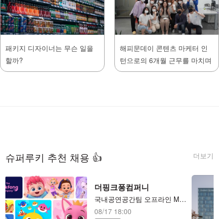
패키지 디자이너는 무슨 일을
해피문데이 콘텐츠 마케터 인
할까?
턴으로의 6개월 근무를 마치며
더보기
슈퍼루키 추천 채용 👍
더핑크퐁컴퍼니
국내공연공간팀 오프라인 MD샵 운영 담당자(전시/팝업/행사)
08/17 18:00