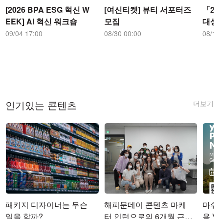
[2026 BPA ESG 혁신 W
[여신티켓] 뷰티 서포터즈
「2
EEK] AI 혁신 워크숍
모집
대상
09/04 17:00
08/30 00:00
08/1
더보기
인기있는 콘텐츠
패키지 디자이너는 무슨
해피문데이 콘텐츠 마케
마쉬코
일을 할까?
터 인턴으로의 6개월 근무
용 Vi