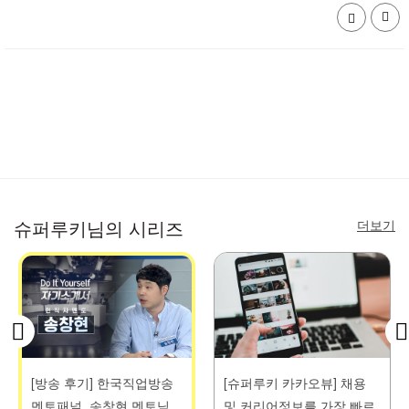
더보기
슈퍼루키님의 시리즈
[방송 후기] 한국직업방송
[슈퍼루키 카카오뷰] 채용
멘토패널_송창현 멘토님
및 커리어정보를 가장 빠르