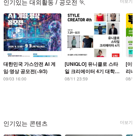
더보기
인기있는 대외활동 / 공모전 🏃
대한민국 가스안전 AI 게
[UNIQLO] 유니클로 스타
[이벤
임·영상 공모전(~9/3)
일 크리에이터 4기 대학생
리네
대외활동 공모전
이름
09/03 16:00
08/11 23:59
08/1
공개투
더보기
인기있는 콘텐츠