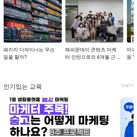
패키지 디자이너는 무슨
해피문데이 콘텐츠 마케
마쉬코
일을 할까?
터 인턴으로의 6개월 근무
용 Vi
를 마치며
더보기
인기있는 교육