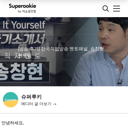
[방송 후기] 한국직업방송 멘토패널_송창현
멘토님
슈퍼루키
에디터 글 더보기 →
안녕하세요,