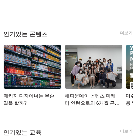
더보기
인기있는 콘텐츠
패키지 디자이너는 무슨
해피문데이 콘텐츠 마케
마쉬코
일을 할까?
터 인턴으로의 6개월 근무
용 Vi
를 마치며
더보기
인기있는 교육