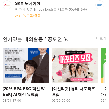
SK이노베이션
멈추지 않은 innovation으로 새로운 50년을 향해 나아가겠습니다. Exploring the Energy Frontiers 지난 50여 년 동안 대한민국 에너지 산업을 선도해 온 SK이노베이션은 일찌감치 해외 자원개발 분야에 진출하여 베트남, 페루, 미국 등지에서 사업을 잇달아 성공시킴으로써 세계 자원개발시장에서 주목 받는 기업으로 성장하였습니다. 오늘도 세계 11개국 14개 광구에서 세계적 에너지기업들과 경쟁하며 에너지자립의 꿈을 키워가고 있습니다. Pioneering the World of Opportunities 끊임없는 혁신과 기술개발 투자를 통해 SK이노베이션은 신에너지 분야에서 세계 일류 수준의 Technology Leadership을 확보하고 있습니다. 특히 세계적 수준의 기술력을 자랑하는 전기자동차용 배터리 분야에서 글로벌 자동차 메이커와 공급계약을 체결함으로써 본격적인 세계시장 진출의 교두보를 마련하였습니다. Developing Future Flagship Technologies 세계는 대표적인 온실가스인 이산화탄소를 바다 속이나 땅 밑에 저장하는 CCS(Carbon Capture & Storage) 기술과 이를 저감하는 기술을 개발하고 있습니다. SK이노베이션은 이러한 이산화탄소를 자원으로 재생산하는 CCU (Carbon Conversion & Utilization) 기술 개발로 지구온난화 방지 및 신소재 생산에 집중하고 있습니다. 미래를 개척하는 기술, SK이노베이션이 개발하고 있습니다. Sharing Success and Delivering Happiness SK이노베이션은 세상의 행복 극대화를 위해 지속적인 사회공헌 활동을 펼치고 있습니다. SK이노베이션의 사회공헌활동은 단순히 기업의 이익을 사회에 환원하는 것이 아니라 기업도 사회구성원이라는 인식 아래 지속적인 의무와 역할을 수행하는 것을 의미합니다. 특히, 단순한 기부나 일회성 지원이 아닌 근본적인 사회문제에 대한 고민과, 이에 대한 해결노력을 통해 사회변화와 가치 창출에 기여하고 있습니다.
서비스/교육/금융
더보기
인기있는 대외활동 / 공모전 🏃
[2026 BPA ESG 혁신 W
[여신티켓] 뷰티 서포터즈
「2
EEK] AI 혁신 워크숍
모집
대상
09/04 17:00
08/30 00:00
08/1