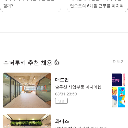
할까?
턴으로의 6개월 근무를 마치며
더보기
슈퍼루키 추천 채용 👍
매드업
솔루션 사업부문 미디어렙 본부 세일즈팀 LEVER Xpert(B2B SaaS) 세일즈 매니저 (전환형 인턴)
08/31 23:59
인턴
와디즈