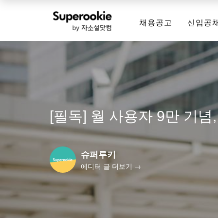
채용공고
신입공
[필독] 월 사용자 9만 기념
슈퍼루키
에디터 글 더보기 →