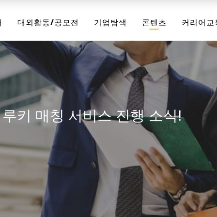
채
대외활동/공모전
기업탐색
콘텐츠
커리어교
, 루키 매칭 서비스 진행 소식!