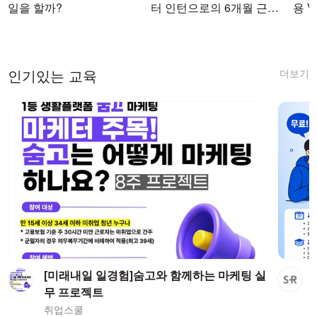
일을 할까?
터 인턴으로의 6개월 근무
용 Vi
를 마치며
더보기
인기있는 교육
[미래내일 일경험]숨고와 함께하는 마케팅 실
무 프로젝트
취업스쿨