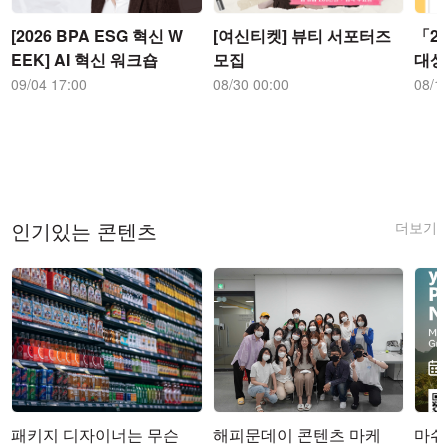
[2026 BPA ESG 혁신 W
[여신티켓] 뷰티 서포터즈
「2
EEK] AI 혁신 워크숍
모집
대상
09/04 17:00
08/30 00:00
08/1
더보기
인기있는 콘텐츠
패키지 디자이너는 무슨
해피문데이 콘텐츠 마케
마쉬코