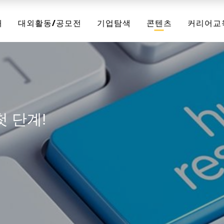
채
대외활동/공모전
기업탐색
콘텐츠
커리어교
 단계!