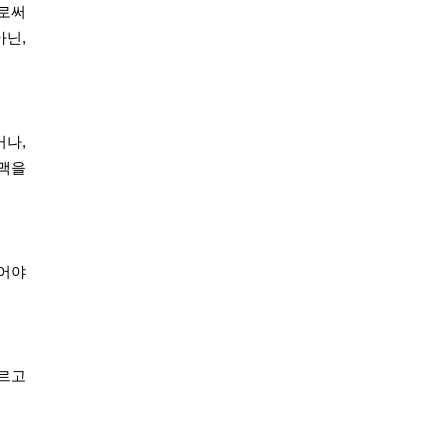
로써
닌,
거나,
인맥을
되어야
누르고