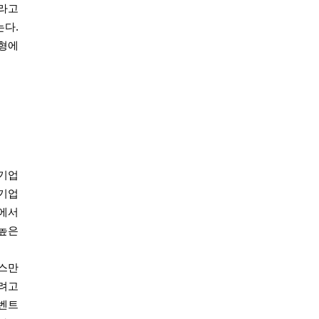
이라고
는다.
전형에
기업
 기업
에서
 높은
스만
하려고
이벤트