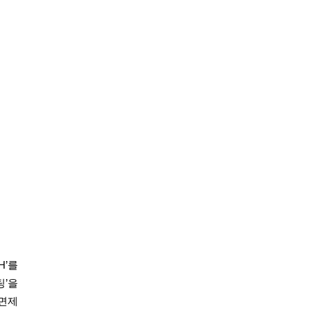
H’를
팅’을
 면제