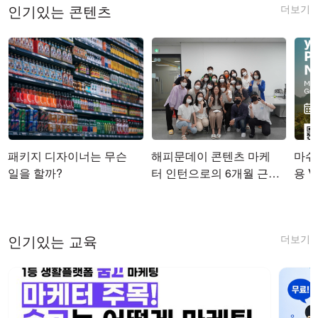
더보기
인기있는 콘텐츠
패키지 디자이너는 무슨
해피문데이 콘텐츠 마케
마쉬코
일을 할까?
터 인턴으로의 6개월 근무
용 Vi
를 마치며
더보기
인기있는 교육