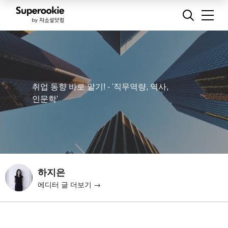
취업 동향 바로 알기! - '직무역량, 역사,
인문학'
하지은
에디터 글 더보기 →