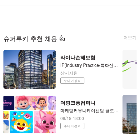
더보기
슈퍼루키 추천 채용 👍
라이나손해보험
​IP(Industry ​Practice/특화산업보험) 팀 기업보험 언더라이터 / Casualty Underwriter (사원-과장)
상시지원
주니어경력
더핑크퐁컴퍼니
마케팅커뮤니케이션팀 글로벌 커뮤니케이션 매니저(PR)
08/19 18:00
주니어경력