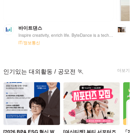
바이트댄스
Inspire creativity, enrich life. ByteDance is a technology company operating a range of content platforms that inform, educate, entertain and inspire people across languages, cultures, and geographies. Dedicated to building global platforms of creation and interaction, ByteDance now has a portfolio of applications available in over 150 markets and 75 languages. For example, TikTok, Helo, Vigo Video, Douyin, and Huoshan. ByteDance's platforms aim to help users explore and discover the world's creativity, knowledge and moments that matter in everyday life while empowering everyone to be a creator directly from their smartphones. We are committed to building a safe, healthy and positive online environment for all our users. We welcome people from all backgrounds to join us. If tackling challenges in a fast-changing industry does not scare you, work with us and challenge yourself to move the world!
IT/정보통신
더보기
인기있는 대외활동 / 공모전 🏃
[2026 BPA ESG 혁신 W
[여신티켓] 뷰티 서포터즈
「2