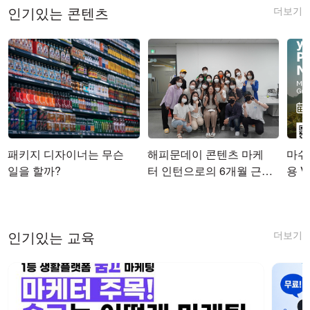
더보기
인기있는 콘텐츠
패키지 디자이너는 무슨
해피문데이 콘텐츠 마케
마쉬코
일을 할까?
터 인턴으로의 6개월 근무
용 Vi
를 마치며
더보기
인기있는 교육