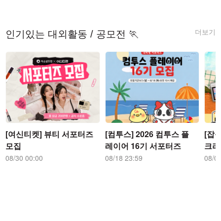
더보기
인기있는 대외활동 / 공모전 🏃
[여신티켓] 뷰티 서포터즈
[컴투스] 2026 컴투스 플
[잡플
모집
레이어 16기 서포터즈
크리
즈
08/30 00:00
08/18 23:59
08/0