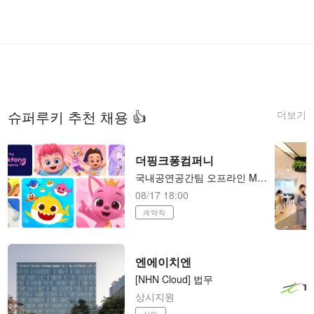
더보기
슈퍼루키 추천 채용 👍
더핑크퐁컴퍼니
국내공연공간팀 오프라인 MD샵 운영 담당자(전시/팝업/행사)
08/17 18:00
계약직
엔에이치엔
[NHN Cloud] 법무
상시지원
신입