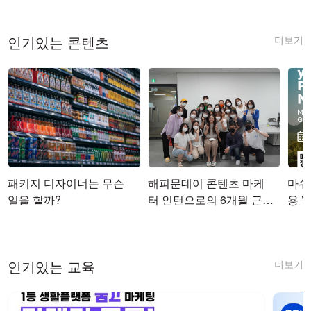
더보기
인기있는 콘텐츠
패키지 디자이너는 무슨
해피문데이 콘텐츠 마케
마쉬코
일을 할까?
터 인턴으로의 6개월 근무
용 Vi
를 마치며
더보기
인기있는 교육