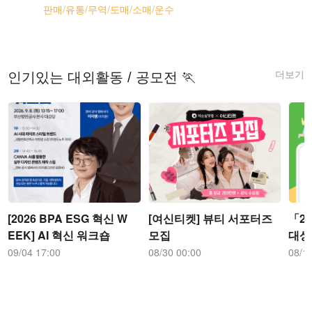
판매/유통/무역/도매/소매/운수
더보기
인기있는 대외활동 / 공모전 🏃
[2026 BPA ESG 혁신 W
[여신티켓] 뷰티 서포터즈
「2
EEK] AI 혁신 워크숍
모집
대상
09/04 17:00
08/30 00:00
08/1