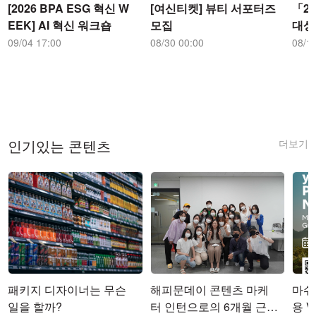
[2026 BPA ESG 혁신 W
[여신티켓] 뷰티 서포터즈
「2
EEK] AI 혁신 워크숍
모집
대상
09/04 17:00
08/30 00:00
08/1
더보기
인기있는 콘텐츠
패키지 디자이너는 무슨
해피문데이 콘텐츠 마케
마쉬코
일을 할까?
터 인턴으로의 6개월 근무
용 Vi